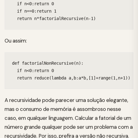
  if n<0:return 0

  if n==0:return 1

  return n*factorialRecursive(n-1)
Ou assim:
def factorialNonRecursive(n):

  if n<0:return 0

  return reduce(lambda a,b:a*b,[1]+range(1,n+1))
A recursividade pode parecer uma solução elegante,
mas o consumo de memória é assombroso nesse
caso, em qualquer linguagem. Calcular a fatorial de um
número grande qualquer pode ser um problema com a
recursividade. Por isso, prefira a versão não recursiva.