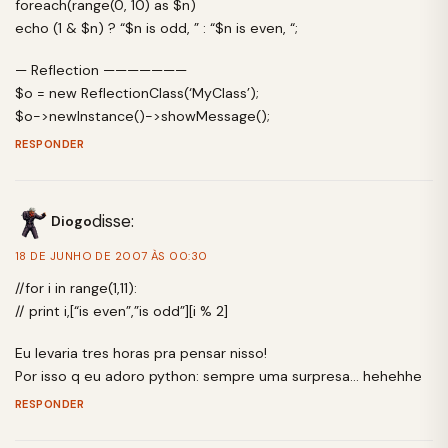
foreach(range(0, 10) as $n)
echo (1 & $n) ? “$n is odd, ” : “$n is even, “;
— Reflection ———————
$o = new ReflectionClass(‘MyClass’);
$o->newInstance()->showMessage();
RESPONDER
disse:
Diogo
18 DE JUNHO DE 2007 ÀS 00:30
//for i in range(1,11):
// print i,[“is even”,”is odd”][i % 2]
Eu levaria tres horas pra pensar nisso!
Por isso q eu adoro python: sempre uma surpresa… hehehhe
RESPONDER