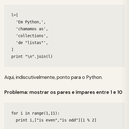
l=[

  'Em Python,',

  'chamamos as',

  'collections',

  'de "listas"',

]

print "\n".join(l)
Aqui, indiscutivelmente, ponto para o Python.
Problema: mostrar os pares e ímpares entre 1 e 10
for i in range(1,11):

  print i,["is even","is odd"][i % 2]