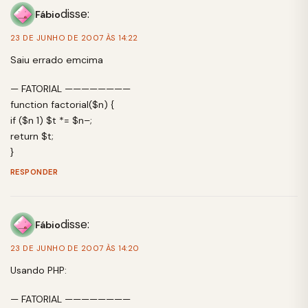
disse:
Fábio
23 DE JUNHO DE 2007 ÀS 14:22
Saiu errado emcima
— FATORIAL ————————
function factorial($n) {
if ($n 1) $t *= $n–;
return $t;
}
RESPONDER
disse:
Fábio
23 DE JUNHO DE 2007 ÀS 14:20
Usando PHP:
— FATORIAL ————————