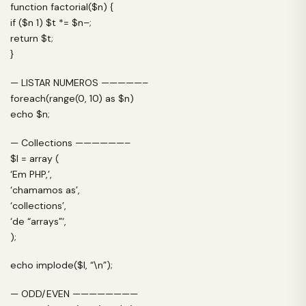
function factorial($n) {
if ($n 1) $t *= $n–;
return $t;
}
— LISTAR NUMEROS —————–
foreach(range(0, 10) as $n)
echo $n;
— Collections ——————–
$l = array (
‘Em PHP,’,
‘chamamos as’,
‘collections’,
‘de “arrays”‘,
);
echo implode($l, “\n”);
— ODD/EVEN ————————