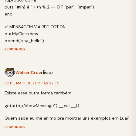
puts “#{n} é ” + (n % 2 == 0 ? “par” : “ímpar”)
end
# MENSAGEM VIA REFLECTION
o = MyClass.new
o.send(“say_hello”)
RESPONDER
disse:
Walter Cruz
22 DE MAIO DE 2007 ÀS 22:30
Existe essa outra forma também:
getattr(o,”showMessage”).__call__()
Quem sabe eu me animo pra mostrar uns exemplos em Lua?
RESPONDER