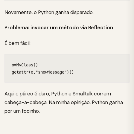
Novamente, o Python ganha disparado.
Problema: invocar um método via Reflection
É bem fácil:
o=MyClass()

getattr(o,"showMessage")()
Aqui o páreo é duro, Python e Smalltalk correm
cabeça-a-cabeça. Na minha opinição, Python ganha
por um focinho.