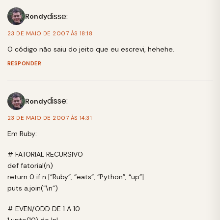
disse:
Rondy
23 DE MAIO DE 2007 ÀS 18:18
O código não saiu do jeito que eu escrevi, hehehe.
RESPONDER
disse:
Rondy
23 DE MAIO DE 2007 ÀS 14:31
Em Ruby:
# FATORIAL RECURSIVO
def fatorial(n)
return 0 if n [“Ruby”, “eats”, “Python”, “up”]
puts a.join(“\n”)
# EVEN/ODD DE 1 A 10
1.upto(10) do |n|