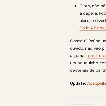
Claro, não h
a capella. Pod
claro, o dive
Do It A Capel
Gostou? Reúna un
ouvido, não vão p
algumas
partitura
um pouquinho com 
centenas de parti
Update:
Acappella 