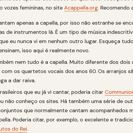
do vozes femininas, no site
Acappella.org
. Recomendo 
cantam apenas a capella, por isso não estranhe se en
 de instrumentos lá. É um tipo de música indescrití
que eu nunca vi em nenhum outro lugar. Esqueça tudo 
nsinam, isso aqui é realmente novo.
ambém nem tudo é a capella. Muito diferente dos dois 
 com os quartetos vocais dos anos 60. Os arranjos 
ga a dar raiva.
asileiros que eu já vi cantar, poderia citar
Communio
eu não conheço os sites. Há também uma série de out
 conjuntos que normalmente cantam acompanhados m
ella. Poderia citar, por exemplo, o excelente e tradici
utos do Rei
.