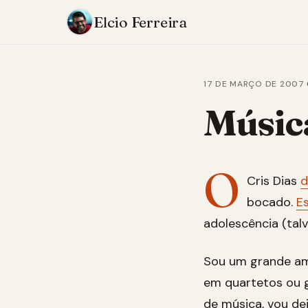
Elcio Ferreira
17 DE MARÇO DE 2007
·
Música
O
Cris Dias
d
bocado.
E
adolescência (talv
Sou um grande ama
em quartetos ou g
de música, vou dei