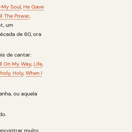
-My Soul
,
He Gave
ail The Power
,
at, um
écada de 60, ora
is de cantar:
ll On My Way
,
Life
,
 holy, Holy
,
When I
anha, ou aquela
do.
encontrar muito