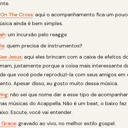
nte.
 On The Cross
: aqui o acompanhamento fica um pouc
sica ainda é bem simples.
Jah
: um incursão pelo reagge
la
: quem precisa de instrumentos?
See Jesus
: aqui eles brincam com a caixa de efeitos d
amam, justamente porque a coisa mais interessante d
o de que você pode reproduzí-la com seus amigos em
nto. Apesar disso, eu gosto muito dessa música.
ing
: não sei que nome dar a esse tipo de acompanha
s músicas do Acappella. Não é um beat, o baixo faz
ixo. Escute, você vai entender.
 Grace
: gravado ao vivo, no melhor estilo gospel.