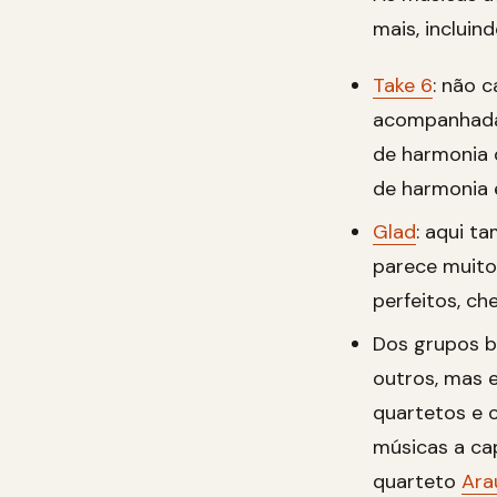
mais, incluin
Take 6
: não 
acompanhadas
de harmonia 
de harmonia e
Glad
: aqui t
parece muito
perfeitos, che
Dos grupos br
outros, mas 
quartetos e
músicas a cap
quarteto
Ara