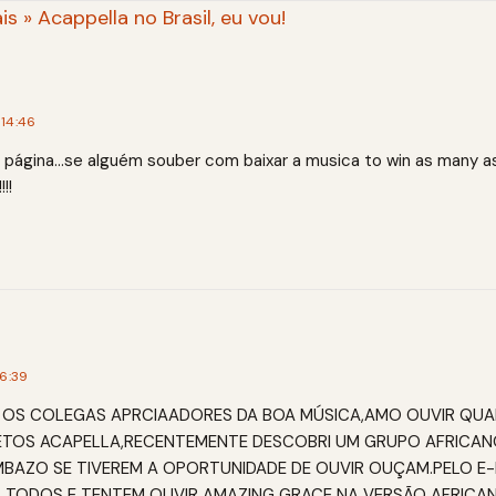
s » Acappella no Brasil, eu vou!
14:46
da página…se alguém souber com baixar a musica to win as many 
!!
6:39
 OS COLEGAS APRCIAADORES DA BOA MÚSICA,AMO OUVIR QUA
ETOS ACAPELLA,RECENTEMENTE DESCOBRI UM GRUPO AFRICA
MBAZO SE TIVEREM A OPORTUNIDADE DE OUVIR OUÇAM.PELO E-
A TODOS E TENTEM OUVIR AMAZING GRACE NA VERSÃO AFRICA