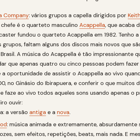
la Company
: vários grupos a capella dirigidos por
Keit
o chefe é o quarteto masculino
Acappella
, que acaba 
ncaster fundou o quarteto Acappella em 1982. Tenho a
 grupos, faltam alguns dos discos mais novos que são
 Brasil. A música do Acappella é tão impressionante 
dar que apenas quatro ou cinco pessoas podem fazer 
e a oportunidade de assistir o Acappella ao vivo qua
00, no Ginásio do Ibirapuera, e conferir o que muitos d
te faze ao vivo todos aqueles sons usando apenas o p
ro ouvir:
a: a versão
antiga
e a
nova
.
ood
: música animada e extremamente, absurdamente 
ozes, sem efeitos, repetições, beats, mais nada. E m