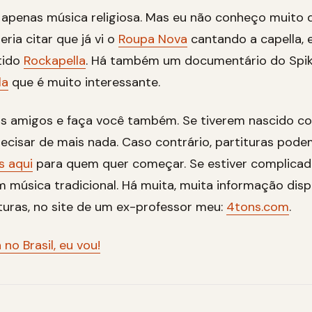
á apenas música religiosa. Mas eu não conheço muito 
eria citar que já vi o
Roupa Nova
cantando a capella, 
rtido
Rockapella
. Há também um documentário do Spi
la
que é muito interessante.
s amigos e faça você também. Se tiverem nascido 
recisar de mais nada. Caso contrário, partituras pode
s aqui
para quem quer começar. Se estiver complicado
música tradicional. Há muita, muita informação dispon
turas, no site de um ex-professor meu:
4tons.com
.
no Brasil, eu vou!