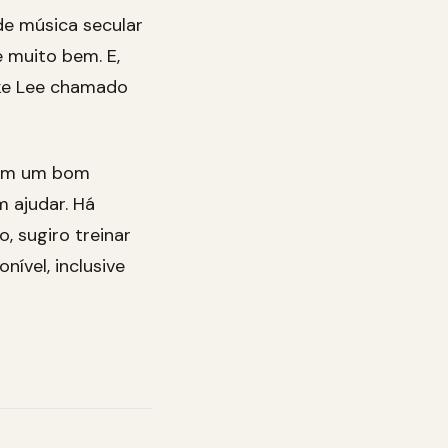
de música secular
e muito bem. E,
ke Lee chamado
com um bom
m ajudar. Há
, sugiro treinar
ível, inclusive