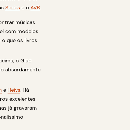
as
Series
e o
AVB
.
contrar músicas
vel com modelos
o que os livros
acima, o Glad
são absurdamente
n
e
Heivs
. Há
ros excelentes
as já gravaram
onalíssimo