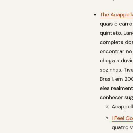
The Acappel
quais o carr
quinteto. La
completa dos
encontrar no
chega a duvi
sozinhas. Tiv
Brasil, em 20
eles realmen
conhecer sugi
Acappell
I Feel G
quatro v