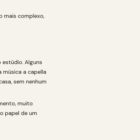
o mais complexo,
o estúdio. Alguns
a música a capella
 casa, sem nenhum
mento, muito
 o papel de um