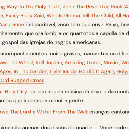
ng Way To Go
,
Only Truth
,
John The Revelator
,
Rock-A
er
,
Every Body Said
,
Who Is Gonna Tell The Child
,
All H
 Assurance
: indescritível, você tem que ouvir. Baixo, be
hamento que ora lembra os quartetos a capella da d
 gospel das igrejas de negros americanas.
 acompanhamentos muito graves, marcantes ou difíce
Saw The Wheel
,
Roll Jordan
,
Amazing Grace
,
Movin’
,
We
 Ages
,
In The Garden
,
Livin’ Inside
,
He Did It Again
,
Holy,
/ Old Rugged Cross
t Holy City
: parece aquela música da árvore da mont
fantes que incomodam muita gente.
ove The Lord
e
Water From The Well
: crianças cantan
cima são apenas dos discos do quarteto. Você pode 