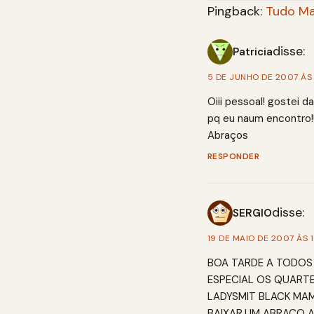
Pingback:
Tudo Mai
disse:
Patricia
5 DE JUNHO DE 2007 ÀS 
Oiii pessoal! gostei 
pq eu naum encontro!!!
Abraços
RESPONDER
disse:
SERGIO
19 DE MAIO DE 2007 ÀS 1
BOA TARDE A TODOS
ESPECIAL OS QUART
LADYSMIT BLACK MA
BAIXAR,UM ABRAÇO 