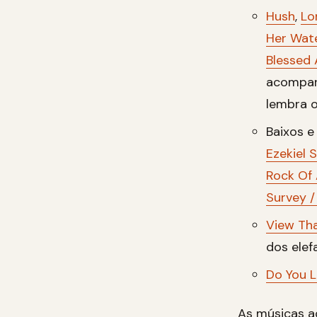
Hush
,
Lo
Her Wat
Blessed
acompan
lembra o
Baixos e
Ezekiel 
Rock Of
Survey 
View Tha
dos ele
Do You L
As músicas a