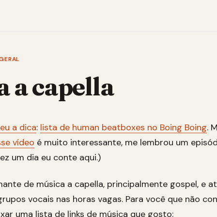
GERAL
 a capella
eu a dica
:
lista de human beatboxes no Boing Boing
. 
sse vídeo
é muito interessante, me lembrou um episód
ez um dia eu conte aqui.)
nte de música a capella, principalmente gospel, e a
rupos vocais nas horas vagas. Para você que não con
xar uma lista de links de música que gosto: