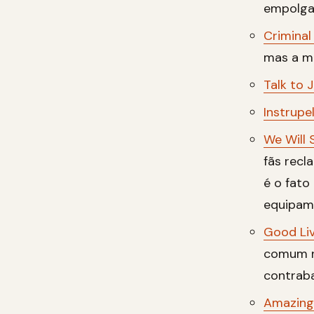
empolga
Criminal
mas a mú
Talk to 
Instrupel
We Will 
fãs recl
é o fat
equipame
Good Liv
comum na
contraba
Amazing