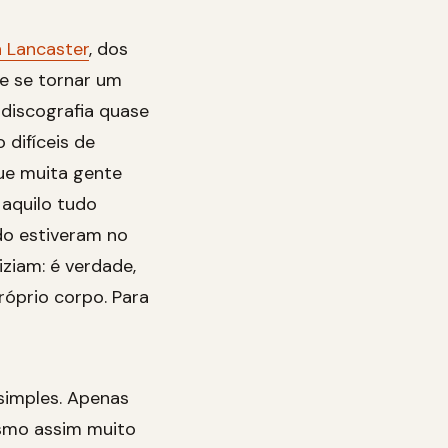
h Lancaster
, dos
de se tornar um
 discografia quase
 difíceis de
que muita gente
aquilo tudo
ndo estiveram no
iziam: é verdade,
róprio corpo. Para
simples. Apenas
esmo assim muito