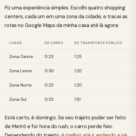
Fiz uma experiência simples. Escolhi quatro shopping
centers, cada um em uma zona da cidade, e tracei as
rotas no Google Maps da minha casa até lá agora:
LUGAR
DE CARRO
DE TRANSPORTE PÚBLICO
Zona Oeste
0:23
1:25
Zona Leste
0:30
1:20
Zona Norte
0:23
1:20
Zona Sul
0:33
1:10
Está certo, é domingo. Se seu trajeto puder ser feito
de Metrô e for hora do rush, o carro perde feio.
Dependendo do trajeto,
é melhor até ir andando a pé