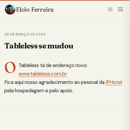
Elcio Ferreira
26 DE MARÇO DE 2003
Tableless se mudou
O
Tableless tá de endereço novo:
www.tableless.com.br
.
Fica aqui nosso agradecimento ao pessoal da
IPHotel
pela hospedagem e pelo apoio.