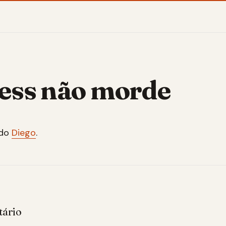
less não morde
 do
Diego
.
tário