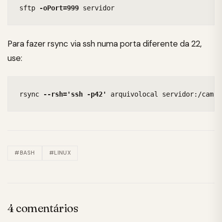
sftp 
-oPort=999
 servidor
Para fazer rsync via ssh numa porta diferente da 22,
use:
rsync 
--rsh='ssh -p42'
 arquivolocal servidor:/camin
#BASH
#LINUX
4 comentários