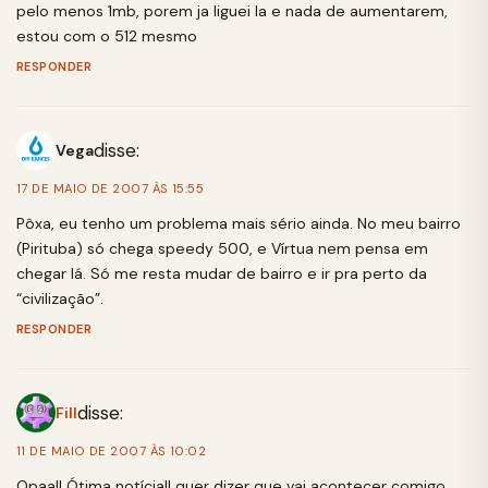
pelo menos 1mb, porem ja liguei la e nada de aumentarem,
estou com o 512 mesmo
RESPONDER
disse:
Vega
17 DE MAIO DE 2007 ÀS 15:55
Pôxa, eu tenho um problema mais sério ainda. No meu bairro
(Pirituba) só chega speedy 500, e Vírtua nem pensa em
chegar lá. Só me resta mudar de bairro e ir pra perto da
“civilização”.
RESPONDER
disse:
Fill
11 DE MAIO DE 2007 ÀS 10:02
Opaa!! Ótima notícia!! quer dizer que vai acontecer comigo