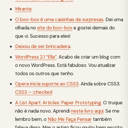
Mirante
O boo-box é uma caixinhas de surpresas
. Dei uma
olhada no
site do boo-box
e gostei demais do
que vi. Sucesso para eles!
Deixou de ser brincadeira
.
WordPress 2.1 “Ella”
. Acabo de criar um blog com
o novo WordPress. Está fabuloso. Vou atualizar
todos os outros que tenho.
Opera inicia suporte ao CSS3
. Ainda sobre CSS3:
CSS3 – :checked
A List Apart: Articles: Paper Prototyping
. O truque
não é nada novo. Aprendi
neste livro aqui
. Se me
lembro bem, o
Não Me Faça Pensar
também
falava disso. Mas o artigo ficou muito bem escrito,