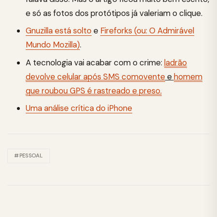
e só as fotos dos protótipos já valeriam o clique.
Gnuzilla está solto
e
Fireforks (ou: O Admirável
Mundo Mozilla)
.
A tecnologia vai acabar com o crime:
ladrão
devolve celular após SMS comovente
e
homem
que roubou GPS é rastreado e preso.
Uma análise crítica do iPhone
#PESSOAL