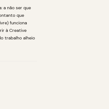
a: a não ser que
contanto que
vre) funciona
rir à Creative
o trabalho alheio