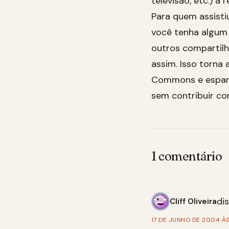
televisão, etc.) a 
Para quem assisti
você tenha algum 
outros compartilh
assim. Isso torna 
Commons e espant
sem contribuir co
1 comentário
dis
Cliff Oliveira
17 DE JUNHO DE 2004 À