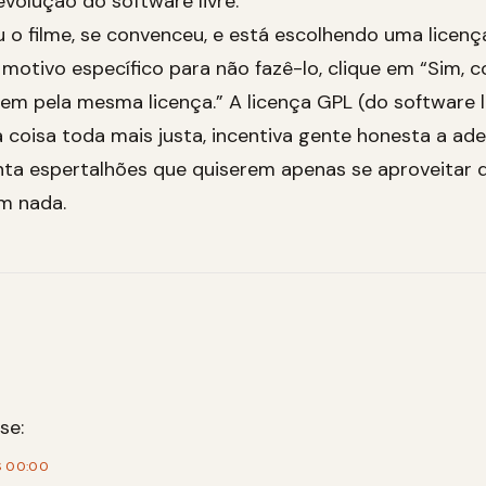
revolução do software livre.
u o filme, se convenceu, e está escolhendo uma licenç
motivo específico para não fazê-lo, clique em “Sim, 
em pela mesma licença.” A licença GPL (do software li
a coisa toda mais justa, incentiva gente honesta a ade
a espertalhões que quiserem apenas se aproveitar d
m nada.
se:
S 00:00