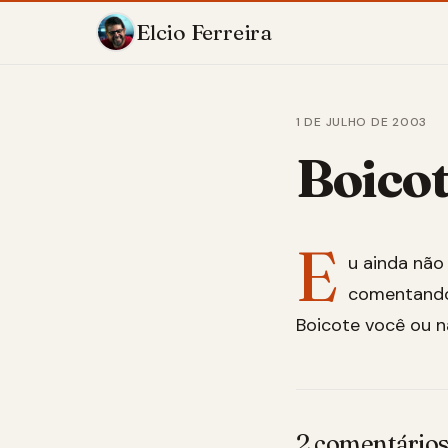
Elcio Ferreira
1 DE JULHO DE 2003
Boico
E
u ainda não
comentando 
Boicote você ou 
2 comentário