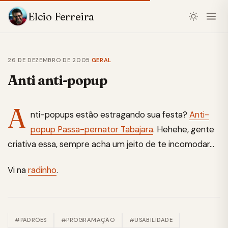
Elcio Ferreira
26 DE DEZEMBRO DE 2005
·
GERAL
Anti anti-popup
A
nti-popups estão estragando sua festa?
Anti-
popup Passa-pernator Tabajara
. Hehehe, gente
criativa essa, sempre acha um jeito de te incomodar…
Vi na
radinho
.
#PADRÕES
#PROGRAMAÇÃO
#USABILIDADE