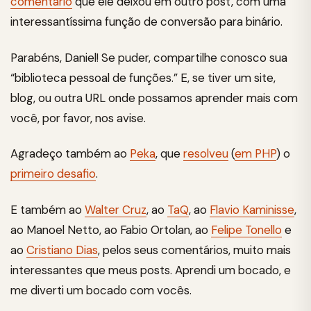
comentário
que ele deixou em outro post, com uma
interessantíssima função de conversão para binário.
Parabéns, Daniel! Se puder, compartilhe conosco sua
“biblioteca pessoal de funções.” E, se tiver um site,
blog, ou outra URL onde possamos aprender mais com
você, por favor, nos avise.
Agradeço também ao
Peka
, que
resolveu
(
em PHP
) o
primeiro desafio
.
E também ao
Walter Cruz
, ao
TaQ
, ao
Flavio Kaminisse
,
ao Manoel Netto, ao Fabio Ortolan, ao
Felipe Tonello
e
ao
Cristiano Dias
, pelos seus comentários, muito mais
interessantes que meus posts. Aprendi um bocado, e
me diverti um bocado com vocês.