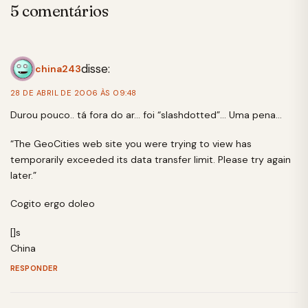
5 comentários
disse:
china243
28 DE ABRIL DE 2006 ÀS 09:48
Durou pouco.. tá fora do ar… foi “slashdotted”… Uma pena…
“The GeoCities web site you were trying to view has
temporarily exceeded its data transfer limit. Please try again
later.”
Cogito ergo doleo
[]s
China
RESPONDER